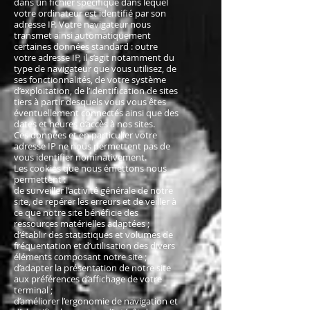
dans un fichier spécifique dans lequel
votre ordinateur est identifié par son
adresse IP. Votre navigateur nous
transmet ainsi automatiquement
certaines données standard : outre
votre adresse IP, il s’agit notamment du
type de navigateur que vous utilisez, de
ses fonctionnalités, de votre système
d’exploitation, de l’identification de sites
tiers à partir desquels vous vous êtes
éventuellement connectés ainsi que des
dates et heures d’accès à nos sites.
Ces données et en particulier votre
adresse IP ne nous permettent pas de
vous identifier nominativement.
Les cookies que nous émettons nous
permettent :
de surveiller l’activité générale de notre
site, de repérer les erreurs et de veiller à
ce que notre site bénéficie des
ressources matérielles adaptées ;
d’établir des statistiques et volumes de
fréquentation et d’utilisation des divers
éléments composant notre site ;
d’adapter la présentation de notre site
aux préférences d’affichage de votre
terminal ;
d’améliorer l’ergonomie de navigation et