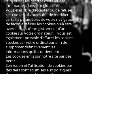
d’identifier les centres d’intérêt des
internautes dans leur globalité.
Vous êtes libre d’accepter ou de refuser
ces cookies. Il vous suffit de modifier
certains paramètres de votre navigateur
de façon à refuser les cookies ou à être
averti en cas d’enregistrement d’un
cookie sur votre ordinateur. Il vous est
également possible d’effacer les cookies
stockés sur votre ordinateur afin de
supprimer définitivement les
informations qu’ils contiennent.
Les cookies émis sur notre site par des
tiers :
L’émission et l’utilisation de cookies par
des tiers sont soumises aux politiques
de protection de la vie privée de ces
tiers. Nous vous informons de l’objet des
cookies dont nous avons connaissance
et des moyens dont vous disposez pour
effectuer des choix à l’égard de ces
cookies.
2) Durée de vie des cookies
Conformément à la réglementation en
vigueur, les cookies collectés sur notre
Site Internet ont une durée de vie de 13
mois maximum.
3) Gérer les préférences cookies