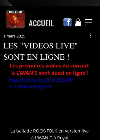
ACCUEIL
1 mars 2025
LES "VIDEOS LIVE"
SONT EN LIGNE !
Les premières vidéos du concert 
à L'AVAN'C sont aussi en ligne !
https://youtu.be/zBLbOEbz-Fk?
si=tcl06L0MXJAJjB7P
La ballade ROCK-FOLK en version live 
à L'AVAN'C à Royat